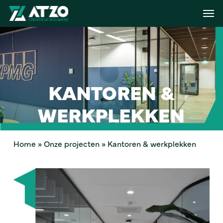
Skip
Menu
Men
to
main
content
KANTOREN &
WERKPLEKKEN
Home
»
Onze projecten
»
Kantoren & werkplekken