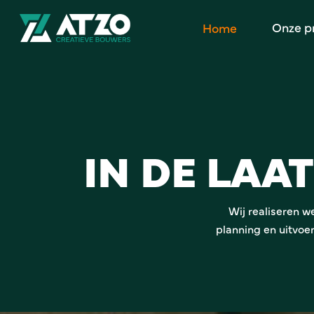
Skip
Onze p
to
Home
main
content
IN DE LAAT
Wij realiseren w
planning en uitvoer