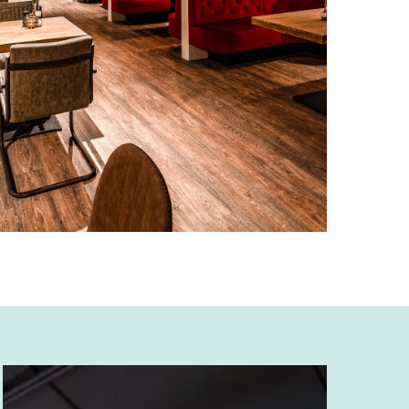
YER
Enschede