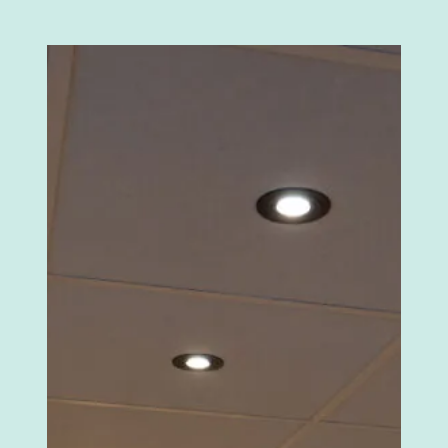
Hotel
De
Hoeve
van
Nunspeet