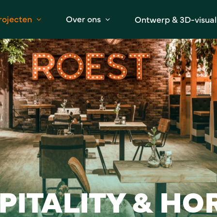
rojecten
Over ons
Ontwerp & 3D-visuali
PITALITY & HO