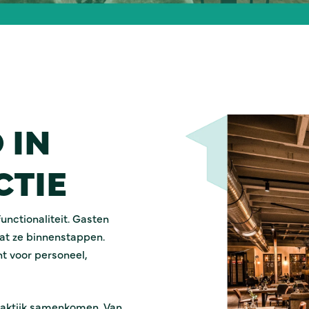
 IN
CTIE
functionaliteit. Gasten
at ze binnenstappen.
ht voor personeel,
praktijk samenkomen. Van